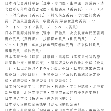
日本消化器外科学会（理事・専門医・指導医・評議員・消
化器がん外科治療認定医・広報委員（委員長）・ハラスメ
ント対策委員（委員長）・将来構想委員・専門医制度委
員・評議員選出委員・学術委員(学会賞選考委員)・ワー
ク・イン・ライフ委員・データベース委員）
日本肝胆膵外科学会（理事・評議員・高度技能専門医書類
審査委員（委員長）・技術認定委員（副委員長）・プロ
ジェクト委員・高度技能専門医制度委員・将来検討委員・
編集委員・規約委員）
日本膵臓学会（理事・評議員・指導医（膵疾患外科治療・
癌薬物治療・緩和医療）・膵癌取扱い規約検討委員（委員
長）・膵癌治療ガイドライン改訂委員・膵疾患臨床研究推
進委員（副委員長）・財務委員・指導医指導施設認定委
員・総務委員・倫理委員（副委員長））
日本消化器病学会（専門医・指導医・学会評議員・北陸支
部評議員・北陸支部幹事・支部市民公開講座企画委員）
日本胆道学会（指導医（癌外科治療））
日本がん治療認定医機構（がん治療認定医）
日本臨床外科学会（評議員・富山県支部支部長・役員等選