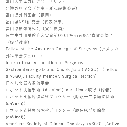
富山大学漢方研究会（世話人）
北陸外科学会（幹事・雑誌編集委員）
富山県外科医会（顧問）
富山県NST研究会（代表幹事）
富山県創傷研究会（実行委員）
医学生共用試験臨床実習前OSCE評価者認定講習会修了
（腹部診察）
Fellow of the American College of Surgeons（アメリカ
外科学会フェロー）
International Association of Surgeons
Gastroenterologists and Oncologists (IASGO) （Fellow
(FASGO), Faculty member, Surgical section）
日本消化器内視鏡学会
ロボット支援手術（da Vinci）certificate取得（術者）
ロボット支援膵切除術プロクター（膵頭十二指腸切除術
(daVinci)）
ロボット支援膵切除術プロクター（膵体尾部切除術
(daVinci)）
American Society of Clinical Oncology (ASCO)（Active