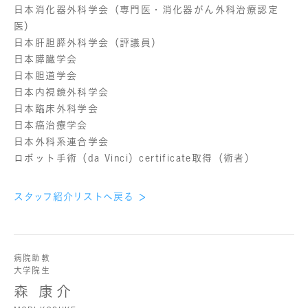
日本消化器外科学会（専門医・消化器がん外科治療認定
医）
日本肝胆膵外科学会（評議員）
日本膵臓学会
日本胆道学会
日本内視鏡外科学会
日本臨床外科学会
日本癌治療学会
日本外科系連合学会
ロボット手術（da Vinci）certificate取得（術者）
スタッフ紹介リストへ戻る
病院助教
大学院生
森 康介