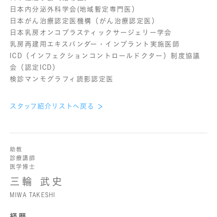
日本内分泌外科学会(地域暫定専門医）
日本がん治療認定医機構（がん治療認定医）
日本乳房オンコプラスティックサージェリー学会
乳房再建用エキスパンダー・インプラント実施医師
ICD（インフェクションコントロールドクター）制度協議
会（認定ICD）
検診マンモグラフィ読影認定医
スタッフ紹介リストへ戻る
助教
診療講師
医学博士
三輪 武史
MIWA TAKESHI
経歴