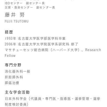
IBDセンター 副センター長
災害・救命センター 副センター長
藤井 努
FUJII TSUTOMU
経歴
1993年 名古屋大学医学部医学科卒業
2006年 名古屋大学大学院医学系研究科 修了
マサチューセッツ総合病院（ハーバード大学）、Research
Fellow
専門分野
消化器外科一般
肝胆膵外科
膵癌治療
主な学会活動
日本外科学会（代議員・専門医・指導医・選挙管理・選挙
制度検討委員）