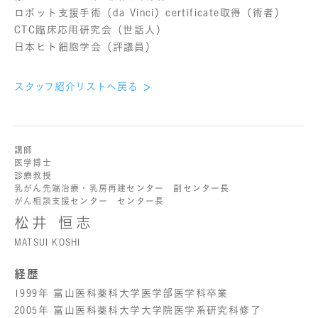
ロボット支援手術（da Vinci）certificate取得（術者）
CTC臨床応用研究会（世話人）
日本ヒト細胞学会（評議員）
スタッフ紹介リストへ戻る
講師
医学博士
診療教授
乳がん先端治療・乳房再建センター 副センター長
がん相談支援センター センター長
松井 恒志
MATSUI KOSHI
経歴
1999年 富山医科薬科大学医学部医学科卒業
2005年 富山医科薬科大学大学院医学系研究科修了