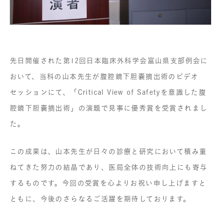
先日開催された第12回日本臨床外科学会富山県支部例会に
おいて、当科の山本先生が腹腔鏡下胆嚢摘出術のビデオ
セッションにて、「Critical View of Safetyを意識した腹
腔鏡下胆嚢摘出術」の演題で見事に優秀賞を受賞されまし
た。
この成果は、山本先生が日々の診療と研究において積み重
ねてきた努力の結晶であり、医局全体の技術向上にも寄与
するものです。今回の受賞を心よりお祝い申し上げますと
ともに、今後のさらなるご活躍を期待しております。