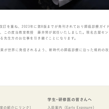
来改訂を重ね、2023年に第8版までが発刊されており膵癌診療ガ
に、この度当教室教授 藤井努が就任いたしました。現名古屋セン
たる先生方のお仕事を引き継ぐことになります。
成果が世界に発信されるよう、新時代の膵癌診療に沿った規約の
学生･研修医の皆さんへ
室の紹介にリンク]
入局案内（Early Exposure）