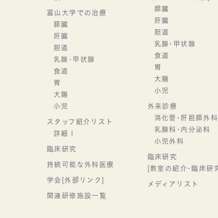
膵臓
富山大学での治療
肝臓
膵臓
胆道
肝臓
乳腺･甲状腺
胆道
食道
乳腺･甲状腺
胃
食道
大腸
胃
小児
大腸
小児
外来診療
消化管･肝胆膵外
スタッフ紹介リスト
乳腺科･内分泌科
詳細１
小児外科
臨床研究
臨床研究
持続可能な外科医療
[教室の紹介･臨床研
学会[外部リンク]
メディアリスト
関連研修施設一覧